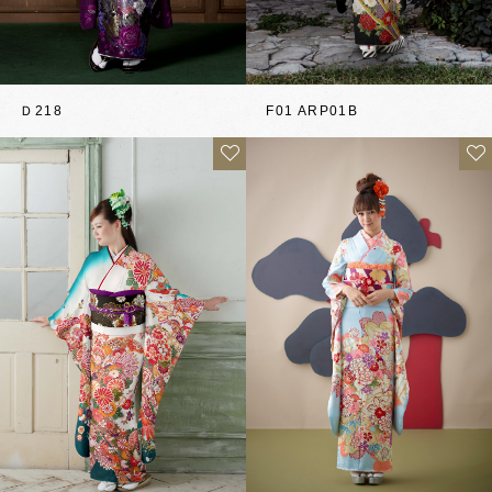
Ｄ218
F01 ARP01B