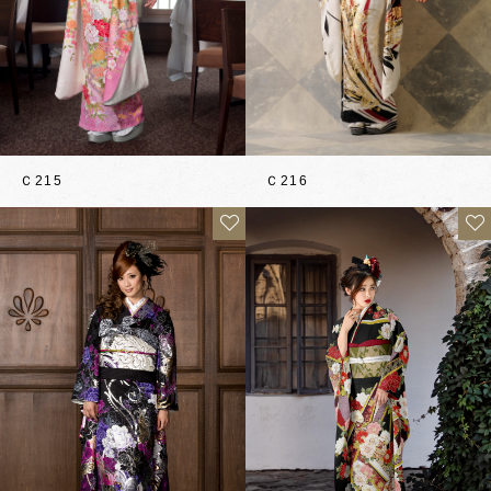
Ｃ216
Ｃ215